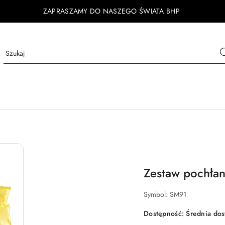
ZAPRASZAMY DO NASZEGO ŚWIATA BHP
Zestaw pochłani
Symbol:
SM91
Dostępność:
Średnia do