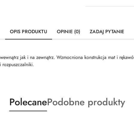
OPIS PRODUKTU
OPINIE (0)
ZADAJ PYTANIE
ewnątrz jak i na zewnątrz. Wzmocniona konstrukcja mat i rękawó
i rozpuszczalniki.
Produkty
Produkty
Polecane
Podobne produkty
o
o
statusie:
statusie: