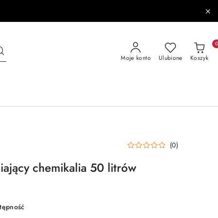
Moje konto
Ulubione
Koszyk
(0)
ający chemikalia 50 litrów
stępność