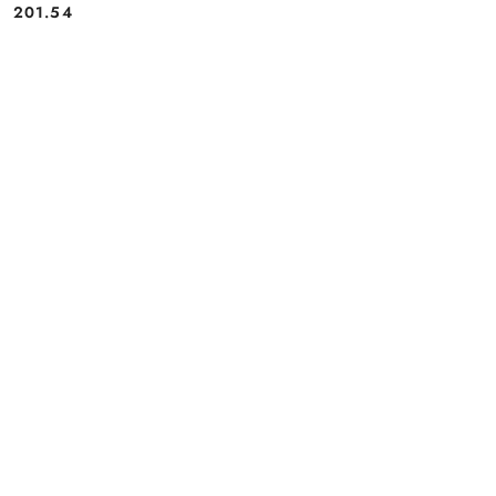
Cena:
Cena:
201.54