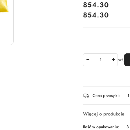
cena:
854.30
854.30
Cena:
Ilość
szt.
Dostępność
Cena przesyłki:
1
i
dostawa
Więcej o produkcie
Ilość w opakowaniu:
3 