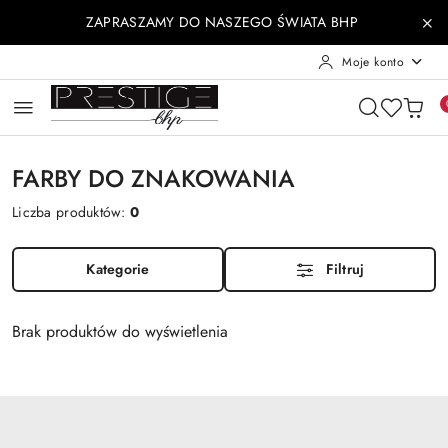
Przejdź do treści głównej
Przejdź do wyszukiwarki
Przejdź do moje konto
Przejdź do menu głównego
Przejdź do stopki
ZAPRASZAMY DO NASZEGO ŚWIATA BHP
Moje konto
FARBY DO ZNAKOWANIA
Liczba produktów:
0
Kategorie
Filtruj
Brak produktów do wyświetlenia