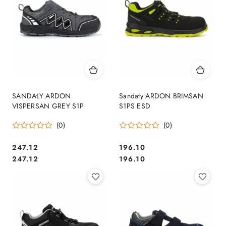
SANDAŁY ARDON
Sandały ARDON BRIMSAN
VISPERSAN GREY S1P
S1PS ESD
(0)
(0)
247.12
196.10
Cena:
Cena:
Cena:
Cena:
247.12
196.10