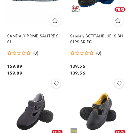
SANDAŁY PRIME SANTREK
Sandały BCTITANBLUE_S BN
S1
S1PS SR FO
(0)
(0)
159.89
139.56
Cena:
Cena:
Cena:
Cena:
159.89
139.56