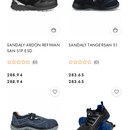
SANDAŁY ARDON REFIWAN
SANDAŁY TANGERSAN S1
SAN S1P ESD
(0)
(0)
288.94
283.65
Cena:
Cena:
Cena:
Cena:
288.94
283.65