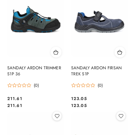
SANDAŁY ARDON TRIMMER
SANDAŁY ARDON FIRSAN
S1P 36
TREK S1P
(0)
(0)
211.61
123.05
Cena:
Cena:
Cena:
Cena:
211.61
123.05