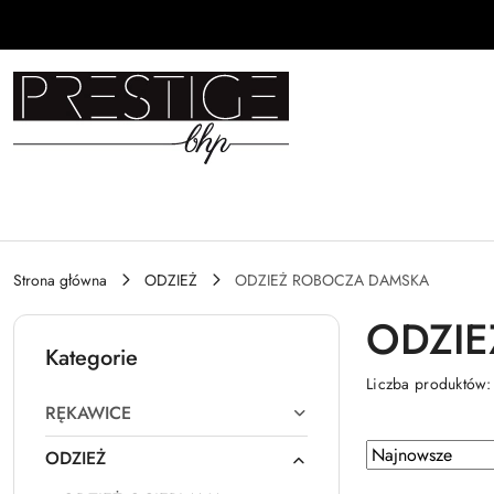
Przejdź do treści głównej
Przejdź do wyszukiwarki
Przejdź do moje konto
Przejdź do menu głównego
Przejdź do stopki
Strona główna
ODZIEŻ
ODZIEŻ ROBOCZA DAMSKA
ODZI
Kategorie
Liczba produktów
RĘKAWICE
Zastosowano
Sortuj
ODZIEŻ
według
sortowanie: