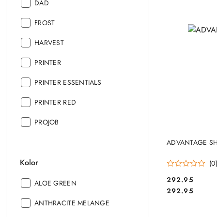
Producent:
DAD
Producent:
FROST
Producent:
HARVEST
Producent:
PRINTER
Producent:
PRINTER ESSENTIALS
Producent:
PRINTER RED
Producent:
PROJOB
ADVANTAGE S
Kolor
(0
292.95
Kolor:
ALOE GREEN
Cena:
Cena:
292.95
Kolor:
ANTHRACITE MELANGE