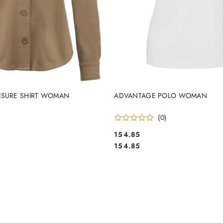
DO KOSZYKA
DO KOSZYKA
ISURE SHIRT WOMAN
ADVANTAGE POLO WOMAN
)
(0)
154.85
Cena:
Cena:
154.85