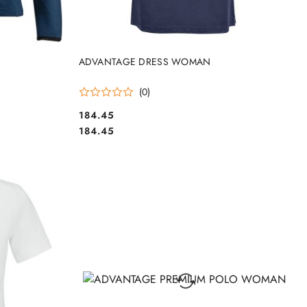
DO KOSZYKA
ADVANTAGE DRESS WOMAN
(0)
184.45
Cena:
Cena:
184.45