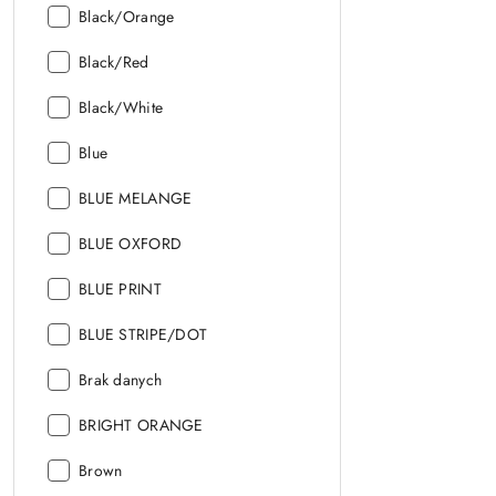
Kolor:
Black/Orange
Kolor:
Black/Red
Kolor:
Black/White
Kolor:
Blue
Kolor:
BLUE MELANGE
Kolor:
BLUE OXFORD
Kolor:
BLUE PRINT
Kolor:
BLUE STRIPE/DOT
Kolor:
Brak danych
Kolor:
BRIGHT ORANGE
Kolor:
Brown