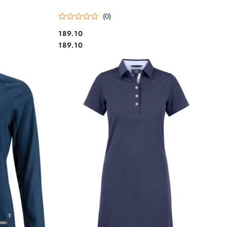
(0)
189.10
Cena:
Cena:
189.10