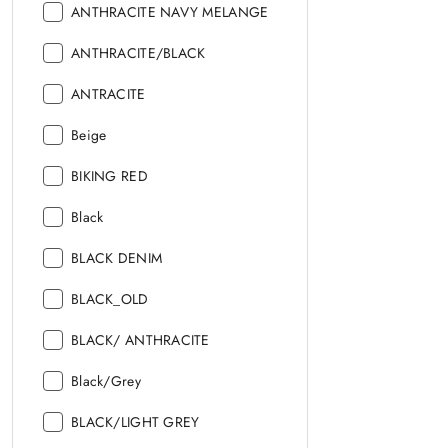
Kolor:
ANTHRACITE NAVY MELANGE
Kolor:
ANTHRACITE/BLACK
Kolor:
ANTRACITE
Kolor:
Beige
Kolor:
BIKING RED
Kolor:
Black
Kolor:
BLACK DENIM
Kolor:
BLACK_OLD
Kolor:
BLACK/ ANTHRACITE
Kolor:
Black/Grey
Kolor:
BLACK/LIGHT GREY