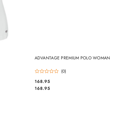
DO KOSZYKA
ADVANTAGE PREMIUM POLO WOMAN
(0)
168.95
Cena:
Cena:
168.95