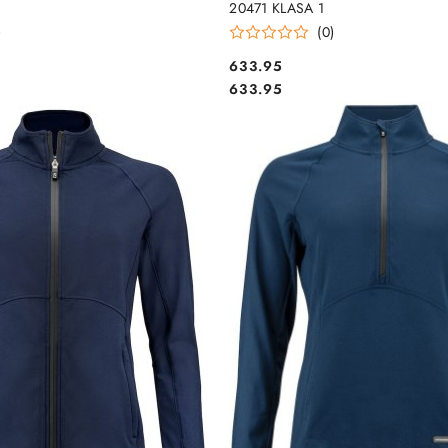
20471 KLASA 1
)
(0)
633.95
Cena:
Cena:
633.95