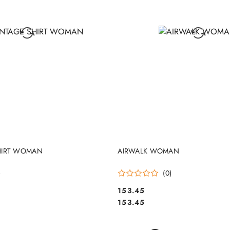
DO KOSZYKA
DO KOSZYKA
HIRT WOMAN
AIRWALK WOMAN
)
(0)
153.45
Cena:
Cena:
153.45