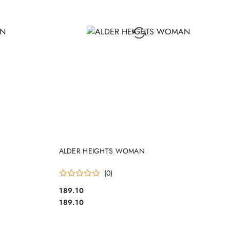
DO KOSZYKA
ALDER HEIGHTS WOMAN
(0)
189.10
Cena:
Cena:
189.10