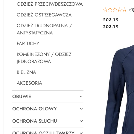
ODZIEŻ PRZECIWDESZCZOWA
(0
ODZIEŻ OSTRZEGAWCZA
203.19
ODZIEŻ TRUDNOPALNA /
Cena:
Cena:
203.19
ANTYSTATYCZNA
FARTUCHY
KOMBINEZONY / ODZIEŻ
JEDNORAZOWA
BIELIZNA
AKCESORIA
OBUWIE
OCHRONA GŁOWY
OCHRONA SŁUCHU
OCHRONA OCZU I TWARZY