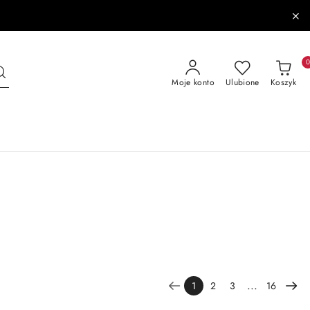
Moje konto
Ulubione
Koszyk
...
1
2
3
16