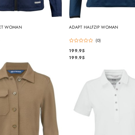
DO KOSZYKA
DO KOSZYKA
KET WOMAN
ADAPT HALFZIP WOMAN
)
(0)
199.95
Cena:
Cena:
199.95