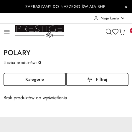
Przejdź do treści głównej
Przejdź do wyszukiwarki
Przejdź do moje konto
Przejdź do menu głównego
Przejdź do stopki
ZAPRASZAMY DO NASZEGO ŚWIATA BHP
Moje konto
POLARY
Liczba produktów:
0
Kategorie
Filtruj
Brak produktów do wyświetlenia