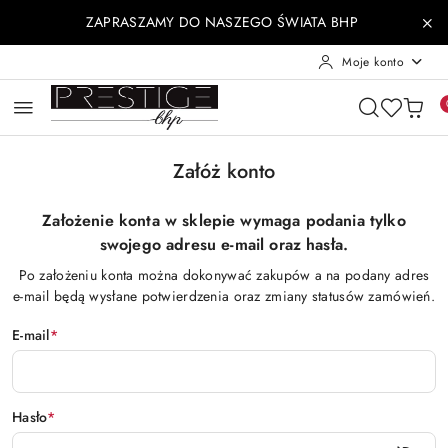
Przejdź do treści głównej
Przejdź do wyszukiwarki
Przejdź do moje konto
Przejdź do menu głównego
Przejdź do stopki
ZAPRASZAMY DO NASZEGO ŚWIATA BHP
Moje konto
Załóż konto
Założenie konta w sklepie wymaga podania tylko
swojego adresu e-mail oraz hasła.
Po założeniu konta można dokonywać zakupów a na podany adres
e-mail będą wysłane potwierdzenia oraz zmiany statusów zamówień.
E-mail
*
Hasło
*