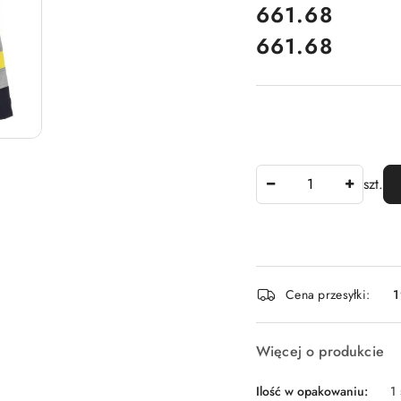
cena:
661.68
661.68
Cena:
Ilość
szt.
Dostępność
Cena przesyłki:
1
i
dostawa
Więcej o produkcie
Ilość w opakowaniu:
1 