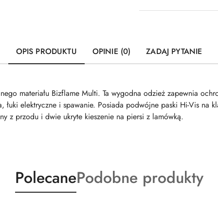
OPIS PRODUKTU
OPINIE (0)
ZADAJ PYTANIE
nego materiału Bizflame Multi. Ta wygodna odzież zapewnia ochr
, łuki elektryczne i spawanie. Posiada podwójne paski Hi-Vis na kl
y z przodu i dwie ukryte kieszenie na piersi z lamówką.
Produkty
Produkty
Polecane
Podobne produkty
o
o
statusie:
statusie: