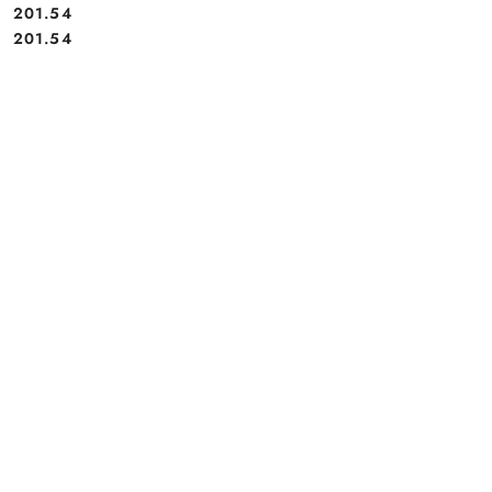
201.54
Cena:
Cena:
201.54