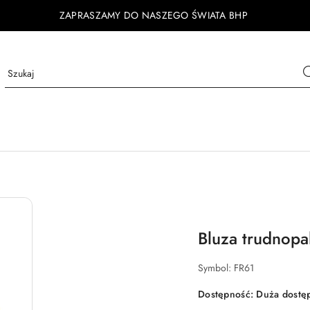
ZAPRASZAMY DO NASZEGO ŚWIATA BHP
Bluza trudnopa
Symbol:
FR61
Dostępność:
Duża dostę