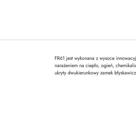
FR61 jest wykonana z wysoce innowacyj
narażeniem na ciepło, ogień, chemikalia
ukryty dwukierunkowy zamek błyskawiczn
Pomiń karuzelę produktów