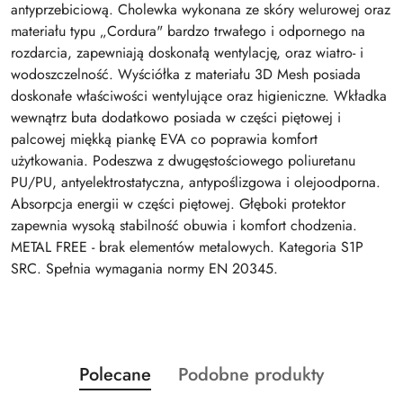
antyprzebiciową. Cholewka wykonana ze skóry welurowej oraz
materiału typu „Cordura" bardzo trwałego i odpornego na
rozdarcia, zapewniają doskonałą wentylację, oraz wiatro- i
wodoszczelność. Wyściółka z materiału 3D Mesh posiada
doskonałe właściwości wentylujące oraz higieniczne. Wkładka
wewnątrz buta dodatkowo posiada w części piętowej i
palcowej miękką piankę EVA co poprawia komfort
użytkowania. Podeszwa z dwugęstościowego poliuretanu
PU/PU, antyelektrostatyczna, antypoślizgowa i olejoodporna.
Absorpcja energii w części piętowej. Głęboki protektor
zapewnia wysoką stabilność obuwia i komfort chodzenia.
METAL FREE - brak elementów metalowych. Kategoria S1P
SRC. Spełnia wymagania normy EN 20345.
Produkty
Produkty
Polecane
Podobne produkty
Pomiń karuzelę produktów
o
o