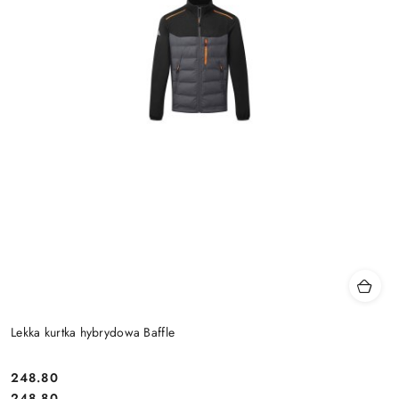
Lekka kurtka hybrydowa Baffle
248.80
Cena:
Cena:
248.80