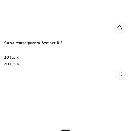
Kurtka ostrzegawcza Bomber RIS
201.54
Cena:
Cena:
201.54