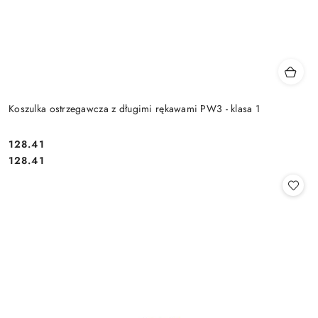
Koszulka ostrzegawcza z długimi rękawami PW3 - klasa 1
128.41
Cena:
Cena:
128.41