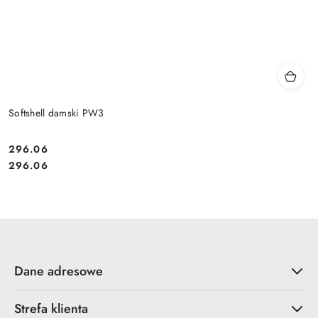
Softshell damski PW3
296.06
Cena:
Cena:
296.06
Dane adresowe
Strefa klienta