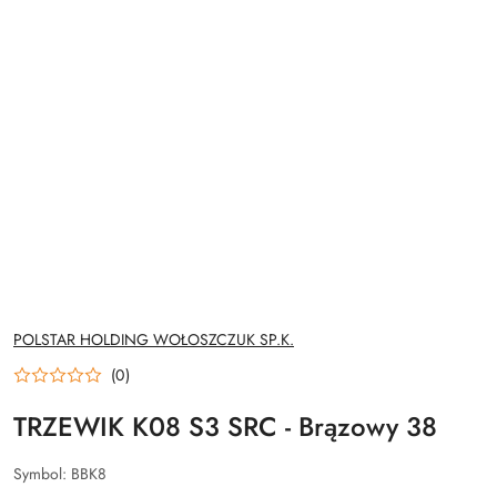
NAZWA
POLSTAR HOLDING WOŁOSZCZUK SP.K.
PRODUCENTA:
(0)
TRZEWIK K08 S3 SRC - Brązowy 38
Symbol:
BBK8