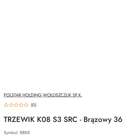
NAZWA
POLSTAR HOLDING WOŁOSZCZUK SP.K.
PRODUCENTA:
(0)
TRZEWIK K08 S3 SRC - Brązowy 36
Symbol:
BBK8