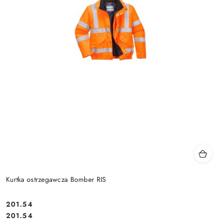
Kurtka ostrzegawcza Bomber RIS
201.54
Cena:
Cena:
201.54