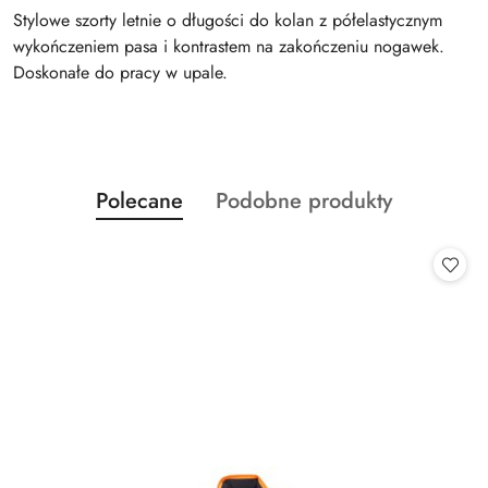
Stylowe szorty letnie o długości do kolan z półelastycznym
wykończeniem pasa i kontrastem na zakończeniu nogawek.
Doskonałe do pracy w upale.
Produkty
Produkty
Polecane
Podobne produkty
Pomiń karuzelę produktów
o
o
statusie:
statusie: