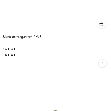
Bluza ostrzegawcza PW3
161.41
Cena:
Cena:
161.41