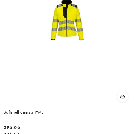
Softshell damski PW3
296.06
Cena: