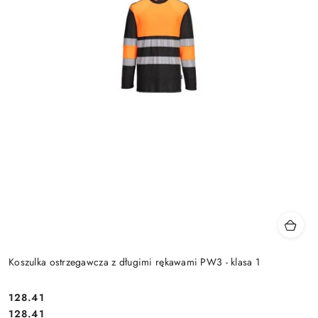
Koszulka ostrzegawcza z długimi rękawami PW3 - klasa 1
128.41
Cena:
Cena:
128.41