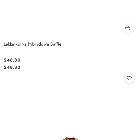
Lekka kurtka hybrydowa Baffle
248.80
Cena:
Cena:
248.80