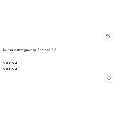
Kurtka ostrzegawcza Bomber RIS
201.54
Cena:
Cena:
201.54