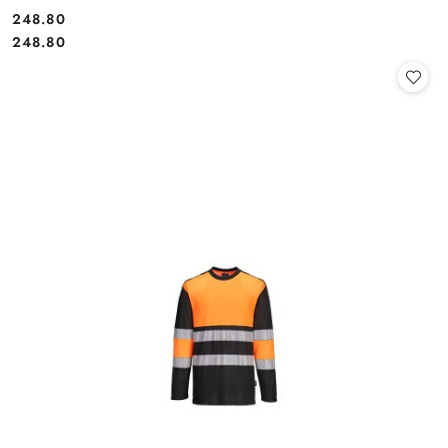
248.80
Cena:
Cena:
248.80