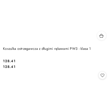
Koszulka ostrzegawcza z długimi rękawami PW3 - klasa 1
128.41
Cena:
Cena:
128.41