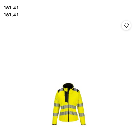
161.41
Cena:
Cena:
161.41