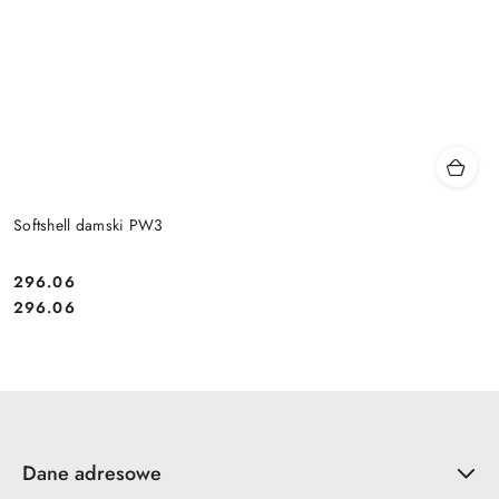
Softshell damski PW3
296.06
Cena:
Cena:
296.06
Dane adresowe