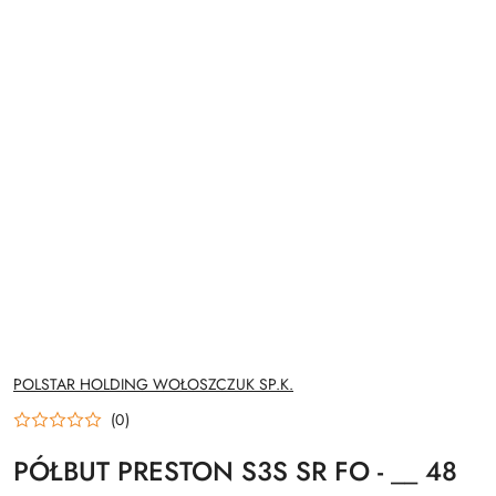
NAZWA
POLSTAR HOLDING WOŁOSZCZUK SP.K.
PRODUCENTA:
(0)
PÓŁBUT PRESTON S3S SR FO - __ 48