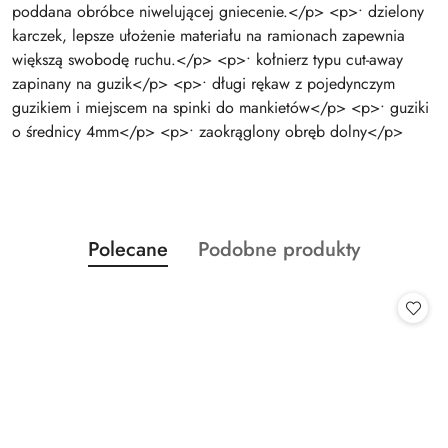
poddana obróbce niwelującej gniecenie.</p> <p>• dzielony
karczek, lepsze ułożenie materiału na ramionach zapewnia
większą swobodę ruchu.</p> <p>• kołnierz typu cut-away
zapinany na guzik</p> <p>• długi rękaw z pojedynczym
guzikiem i miejscem na spinki do mankietów</p> <p>• guziki
o średnicy 4mm</p> <p>• zaokrąglony obręb dolny</p>
Produkty
Produkty
Polecane
Podobne produkty
Pomiń karuzelę produktów
o
o
statusie:
statusie: