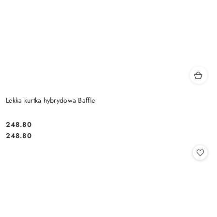
Lekka kurtka hybrydowa Baffle
248.80
Cena:
Cena:
248.80