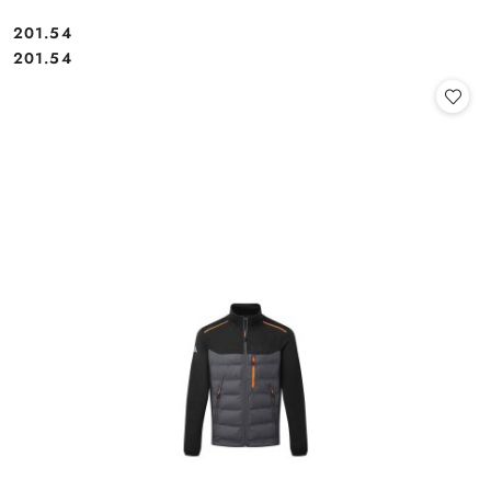
201.54
Cena:
Cena:
201.54