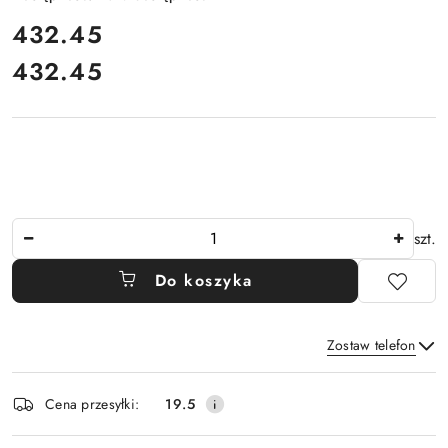
cena:
432.45
432.45
Cena:
Ilość
szt.
Do koszyka
Zostaw telefon
Dostępność
Cena przesyłki:
19.5
i
Wyślij
dostawa