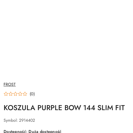
NAZWA
FROST
PRODUCENTA:
(0)
KOSZULA PURPLE BOW 144 SLIM FIT
Symbol:
2914402
Dostępność:
Duża dostępność