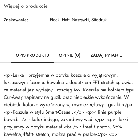
Więcej o produkcie
Znakowanie:
Flock, Haft, Naszywki, Sitodruk
OPIS PRODUKTU
OPINIE (0)
ZADAJ PYTANIE
<p>Lekka i przyjemna w dotyku koszula o wyjątkowym,
luksusowym fasonie. Bawełna z dodatkiem FFT stretch sprawia,
że materiał jest wydajny i rozciągliwy. Koszula ma kołnierz typu
Cut-Away zapinany na guzik oraz niebieskie wykończenie. W
niebieski kolorze wykończony są również rękawy i guziki.</p>
<p>Koszula w stylu Smart-Casual.</p> <p>• linia purple
bow<br /> • kolor indygo, żakardowy wzór</p> <p>• lekki i
przyjemny w dotyku materiał.<br /> • freefit stretch. 96%
bawełna,4%fft- stretch, można prać w pralce</p> <p>•