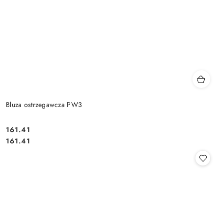
Bluza ostrzegawcza PW3
161.41
Cena:
Cena:
161.41