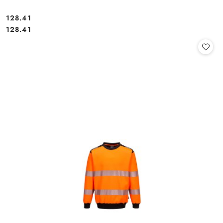
128.41
Cena:
Cena:
128.41