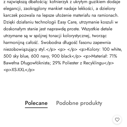
z największą dbałością: kołnierzyk z ukrytym guzikiem dodaje
elegancji, zaokrąglony mankiet nadaje lekkości, a dzielony
karczek pozwala na lepsze ułożenie materiału na ramionach.
Dzięki działaniu technologii Easy Care, utrzymanie koszuli w
doskonałym stanie jest naprawdę proste. Wszystkie detale
utrzymane są w spójnej tonacji kolorystycznej, tworząc
harmonijną całość. Swobodna długość fasonu zapewnia
niezobowiązujący styl.</p> <p> </p> <p>Kolory: 100 white,
500 sky blue, 600 navy, 900 black</p> <p>Materiał: 71%
Bawełna Długowłóknista; 29% Poliester z Recyklingu</p>
<p>XS-XXL</p>
Produkty
Produkty
Polecane
Podobne produkty
Pomiń karuzelę produktów
o
o
statusie:
statusie: