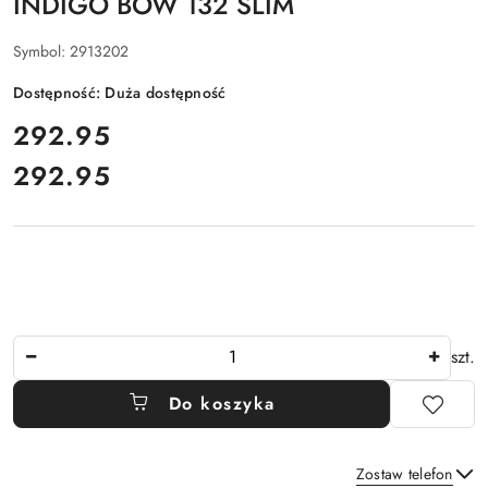
INDIGO BOW 132 SLIM
Symbol:
2913202
Dostępność:
Duża dostępność
cena:
292.95
292.95
Cena:
Ilość
szt.
Do koszyka
Zostaw telefon