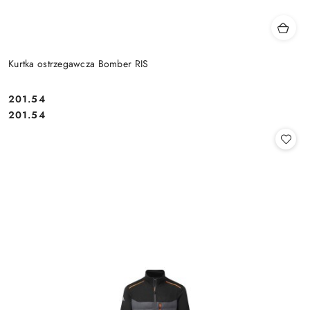
Kurtka ostrzegawcza Bomber RIS
201.54
Cena:
Cena:
201.54