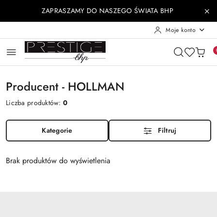
Przejdź do treści głównej
Przejdź do wyszukiwarki
Przejdź do moje konto
Przejdź do menu głównego
Przejdź do stopki
ZAPRASZAMY DO NASZEGO ŚWIATA BHP
Moje konto
Producent - HOLLMAN
Liczba produktów:
0
Kategorie
Filtruj
Brak produktów do wyświetlenia