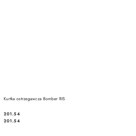
Kurtka ostrzegawcza Bomber RIS
201.54
Cena:
Cena:
201.54