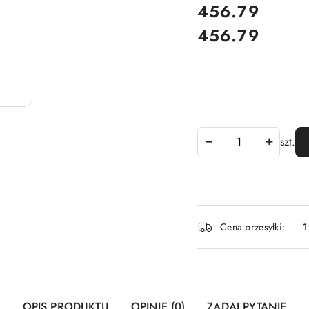
cena:
456.79
456.79
Cena:
Ilość
szt.
Dostępność
Cena przesyłki:
1
i
dostawa
OPIS PRODUKTU
OPINIE (0)
ZADAJ PYTANIE