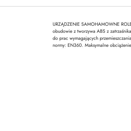
URZĄDZENIE SAMOHAMOWNE ROLEX 4 Urz
obudowie z tworzywa ABS z zatrzaśnik
do prac wymagających przemieszczania 
normy: EN360. Maksymalne obciążeni
Pomiń karuzelę produktów