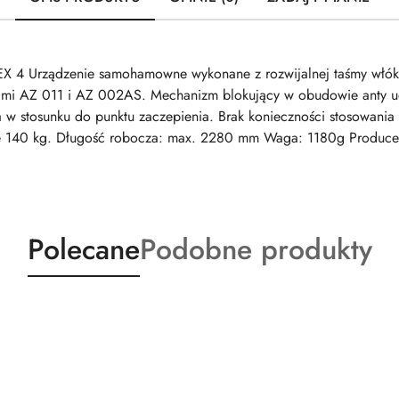
ądzenie samohamowne wykonane z rozwijalnej taśmy włókienn
ami AZ 011 i AZ 002AS. Mechanizm blokujący w obudowie anty ud
w stosunku do punktu zaczepienia. Brak konieczności stosowania 
e 140 kg. Długość robocza: max. 2280 mm Waga: 1180g Produc
Produkty
Produkty
Polecane
Podobne produkty
o
o
statusie:
statusie: