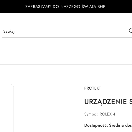
ZAPRASZAMY DO NASZEGO ŚWIATA BHP
NAZWA
PROTEKT
PRODUCENTA:
URZĄDZENIE
Symbol:
ROLEX 4
Dostępność:
Średnia do