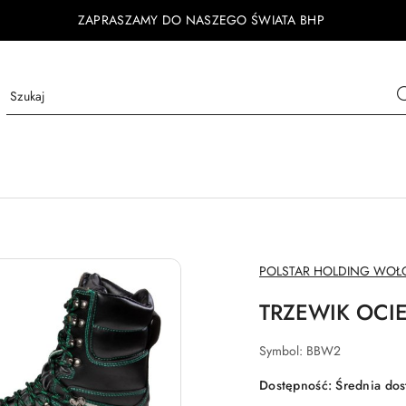
ZAPRASZAMY DO NASZEGO ŚWIATA BHP
NAZWA
POLSTAR HOLDING WOŁO
PRODUCENTA:
TRZEWIK OCIE
Symbol:
BBW2
Dostępność:
Średnia do