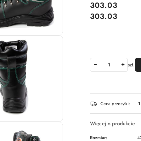
cena:
303.03
303.03
Cena:
Ilość
szt.
Dostępność
Cena przesyłki:
1
i
dostawa
Więcej o produkcie
Rozmiar:
4