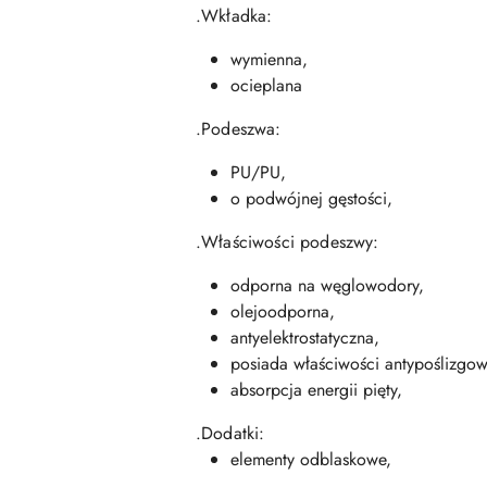
.Wkładka:
wymienna,
ocieplana
.Podeszwa:
PU/PU,
o podwójnej gęstości,
.Właściwości podeszwy:
odporna na węglowodory,
olejoodporna,
antyelektrostatyczna,
posiada właściwości antypoślizgo
absorpcja energii pięty,
.Dodatki:
elementy odblaskowe,