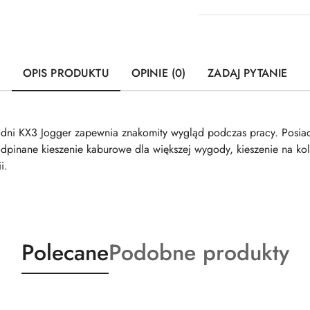
OPIS PRODUKTU
OPINIE (0)
ZADAJ PYTANIE
dni KX3 Jogger zapewnia znakomity wygląd podczas pracy. Posia
dpinane kieszenie kaburowe dla większej wygody, kieszenie na kol
i.
Produkty
Produkty
Polecane
Podobne produkty
o
o
statusie:
statusie: