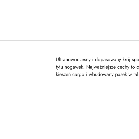
Ultranowoczesny i dopasowany krój spo
tyłu nogawek. Najważniejsze cechy to o
kieszeń cargo i wbudowany pasek w tali
Pomiń karuzelę produktów