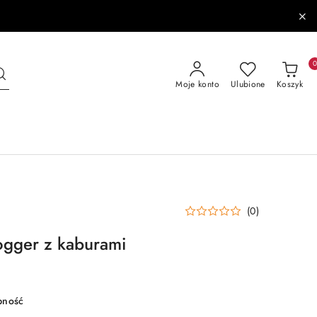
Moje konto
Ulubione
Koszyk
(0)
ogger z kaburami
pność