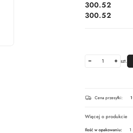
cena:
300.52
300.52
Cena:
Ilość
szt.
Dostępność
Cena przesyłki:
1
i
dostawa
Więcej o produkcie
Ilość w opakowaniu:
1 