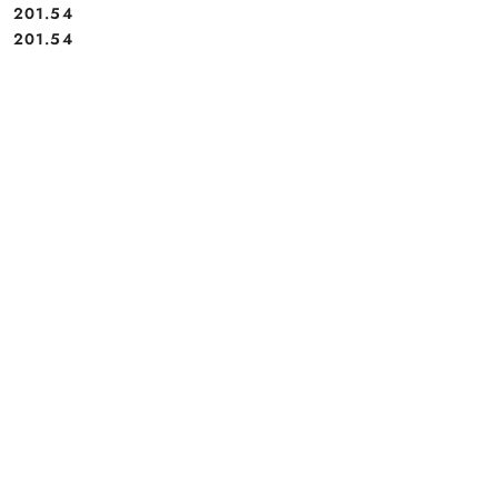
201.54
Cena:
Cena:
201.54