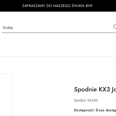
ZAPRASZAMY DO NASZEGO ŚWIATA BHP
Spodnie KX3 J
Symbol:
KX343
Dostępność:
Duża dostę