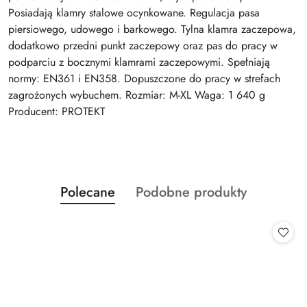
Posiadają klamry stalowe ocynkowane. Regulacja pasa
piersiowego, udowego i barkowego. Tylna klamra zaczepowa,
dodatkowo przedni punkt zaczepowy oraz pas do pracy w
podparciu z bocznymi klamrami zaczepowymi. Spełniają
normy: EN361 i EN358. Dopuszczone do pracy w strefach
zagrożonych wybuchem. Rozmiar: M-XL Waga: 1 640 g
Producent: PROTEKT
Produkty
Produkty
Polecane
Podobne produkty
Pomiń karuzelę produktów
o
o
statusie:
statusie: