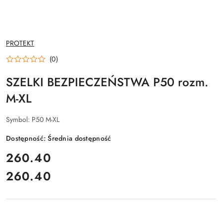
NAZWA
PROTEKT
PRODUCENTA:
(0)
SZELKI BEZPIECZEŃSTWA P50 rozm.
M-XL
Symbol:
P50 M-XL
Dostępność:
Średnia dostępność
cena:
260.40
260.40
Cena: