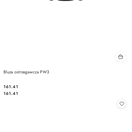
Bluza ostrzegawcza PW3
161.41
Cena:
Cena:
161.41