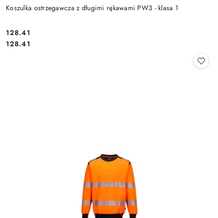
Koszulka ostrzegawcza z długimi rękawami PW3 - klasa 1
128.41
Cena:
Cena:
128.41