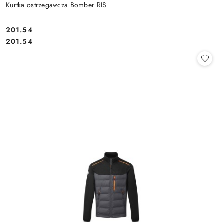
Kurtka ostrzegawcza Bomber RIS
201.54
Cena:
Cena:
201.54