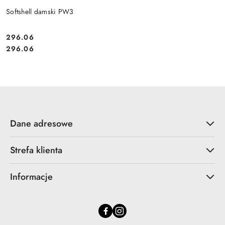
Softshell damski PW3
296.06
Cena:
Cena:
296.06
Dane adresowe
Strefa klienta
Informacje