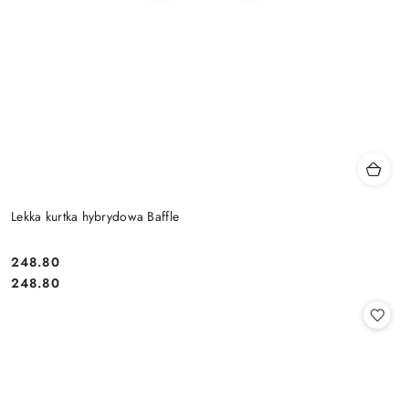
Lekka kurtka hybrydowa Baffle
248.80
Cena:
Cena:
248.80