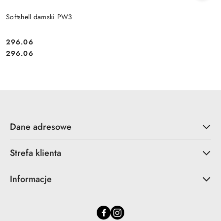
Softshell damski PW3
296.06
Cena:
Cena:
296.06
Dane adresowe
Strefa klienta
Informacje