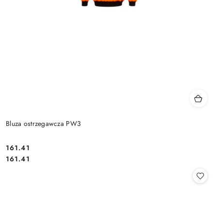
Bluza ostrzegawcza PW3
161.41
Cena:
Cena:
161.41