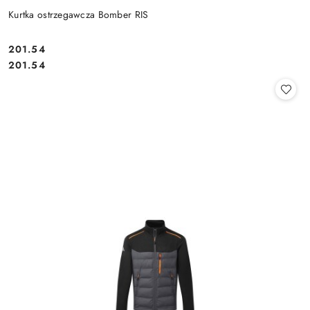
Kurtka ostrzegawcza Bomber RIS
201.54
Cena:
Cena:
201.54