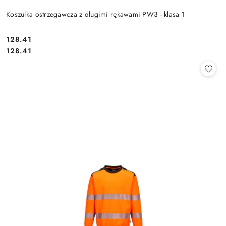
Koszulka ostrzegawcza z długimi rękawami PW3 - klasa 1
128.41
Cena:
Cena:
128.41