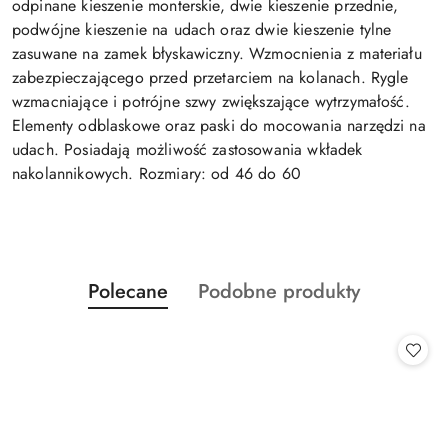
odpinane kieszenie monterskie, dwie kieszenie przednie,
podwójne kieszenie na udach oraz dwie kieszenie tylne
zasuwane na zamek błyskawiczny. Wzmocnienia z materiału
zabezpieczającego przed przetarciem na kolanach. Rygle
wzmacniające i potrójne szwy zwiększające wytrzymałość.
Elementy odblaskowe oraz paski do mocowania narzędzi na
udach. Posiadają możliwość zastosowania wkładek
nakolannikowych. Rozmiary: od 46 do 60
Produkty
Produkty
Polecane
Podobne produkty
Pomiń karuzelę produktów
o
o
statusie:
statusie: