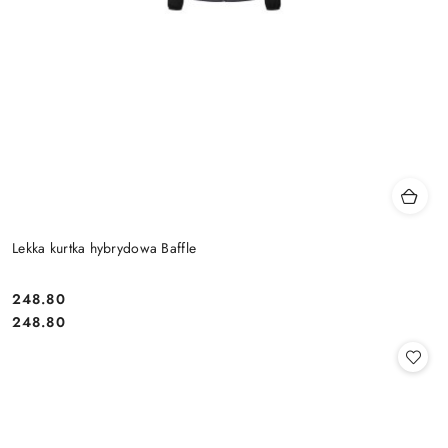
Lekka kurtka hybrydowa Baffle
248.80
Cena:
Cena:
248.80