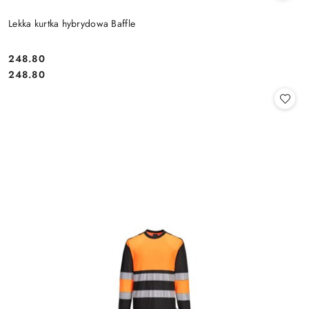
Lekka kurtka hybrydowa Baffle
248.80
Cena:
Cena:
248.80