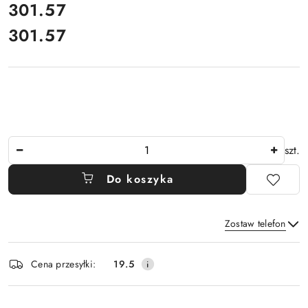
cena:
301.57
301.57
Cena:
Ilość
szt.
Do koszyka
Zostaw telefon
Dostępność
Cena przesyłki:
19.5
i
Wyślij
dostawa