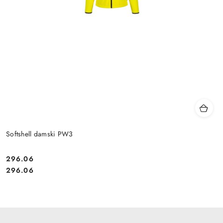
Softshell damski PW3
296.06
Cena:
Cena:
296.06