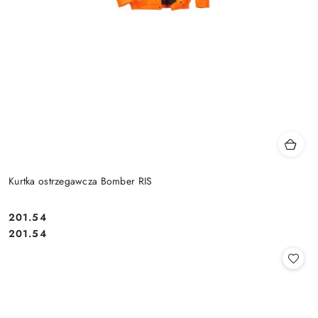
Kurtka ostrzegawcza Bomber RIS
201.54
Cena:
Cena:
201.54