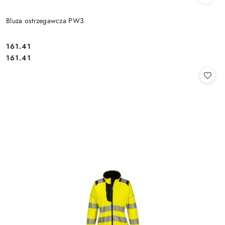
Bluza ostrzegawcza PW3
161.41
Cena:
Cena:
161.41