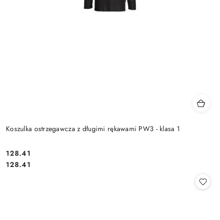
Koszulka ostrzegawcza z długimi rękawami PW3 - klasa 1
128.41
Cena:
Cena:
128.41