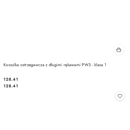
Koszulka ostrzegawcza z długimi rękawami PW3 - klasa 1
128.41
Cena:
Cena:
128.41