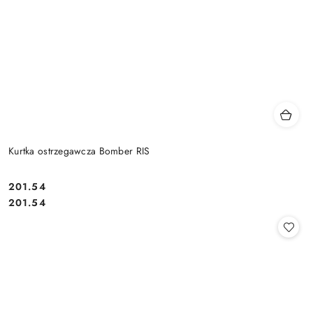
Kurtka ostrzegawcza Bomber RIS
201.54
Cena:
Cena:
201.54