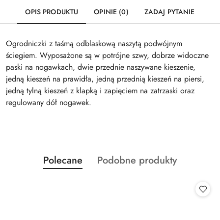
OPIS PRODUKTU
OPINIE (0)
ZADAJ PYTANIE
Ogrodniczki z taśmą odblaskową naszytą podwójnym
ściegiem. Wyposażone są w potrójne szwy, dobrze widoczne
paski na nogawkach, dwie przednie naszywane kieszenie,
jedną kieszeń na prawidła, jedną przednią kieszeń na piersi,
jedną tylną kieszeń z klapką i zapięciem na zatrzaski oraz
regulowany dół nogawek.
Produkty
Produkty
Polecane
Podobne produkty
Pomiń karuzelę produktów
o
o
statusie:
statusie: