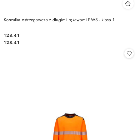
Koszulka ostrzegawcza z długimi rękawami PW3 - klasa 1
128.41
Cena:
Cena:
128.41