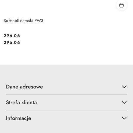
Softshell damski PW3
296.06
Cena:
Cena:
296.06
Dane adresowe
Strefa klienta
Informacje