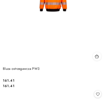
Bluza ostrzegawcza PW3
161.41
Cena:
Cena:
161.41