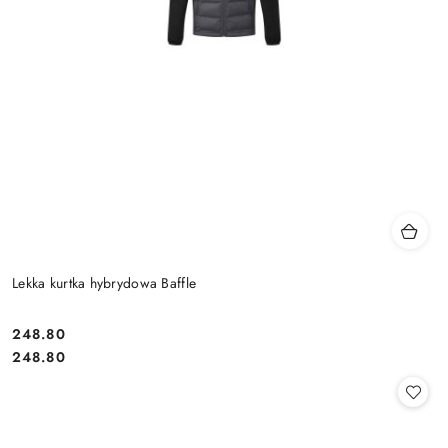
Lekka kurtka hybrydowa Baffle
248.80
Cena:
Cena:
248.80