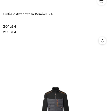
Kurtka ostrzegawcza Bomber RIS
201.54
Cena:
Cena:
201.54