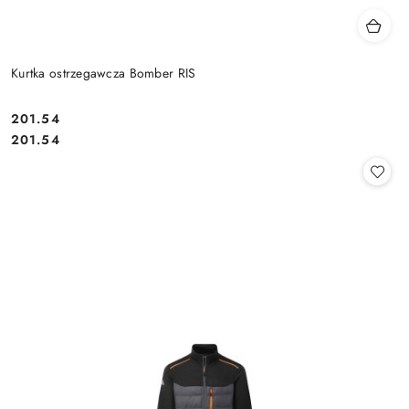
Kurtka ostrzegawcza Bomber RIS
201.54
Cena:
Cena:
201.54