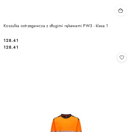
Koszulka ostrzegawcza z długimi rękawami PW3 - klasa 1
128.41
Cena:
Cena:
128.41