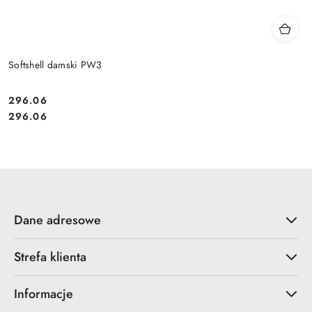
Softshell damski PW3
296.06
Cena:
Cena:
296.06
Dane adresowe
Strefa klienta
Informacje