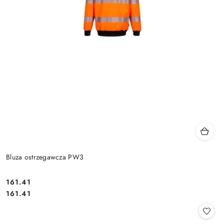
Bluza ostrzegawcza PW3
161.41
Cena:
Cena:
161.41