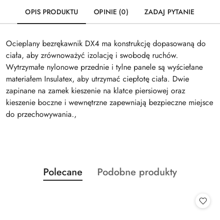
OPIS PRODUKTU
OPINIE (0)
ZADAJ PYTANIE
Ocieplany bezrękawnik DX4 ma konstrukcję dopasowaną do
ciała, aby zrównoważyć izolację i swobodę ruchów.
Wytrzymałe nylonowe przednie i tylne panele są wyściełane
materiałem Insulatex, aby utrzymać ciepłotę ciała. Dwie
zapinane na zamek kieszenie na klatce piersiowej oraz
kieszenie boczne i wewnętrzne zapewniają bezpieczne miejsce
do przechowywania.,
Produkty
Produkty
Polecane
Podobne produkty
Pomiń karuzelę produktów
o
o
statusie:
statusie: