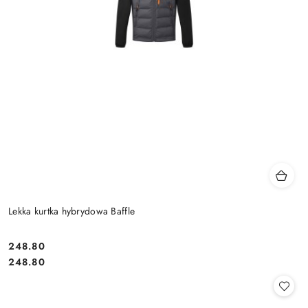
Lekka kurtka hybrydowa Baffle
248.80
Cena:
Cena:
248.80