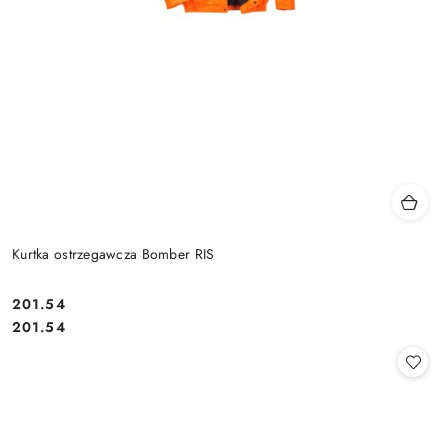
Kurtka ostrzegawcza Bomber RIS
201.54
Cena:
Cena:
201.54