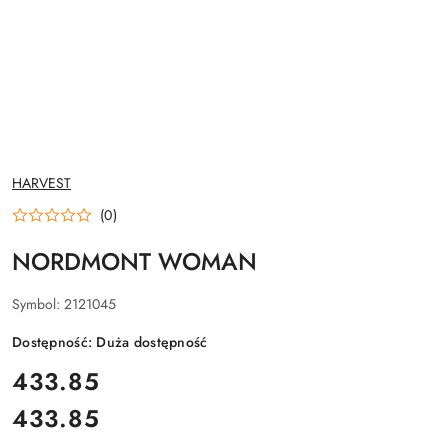
NAZWA
HARVEST
PRODUCENTA:
(0)
NORDMONT WOMAN
Symbol:
2121045
Dostępność:
Duża dostępność
cena:
433.85
433.85
Cena: