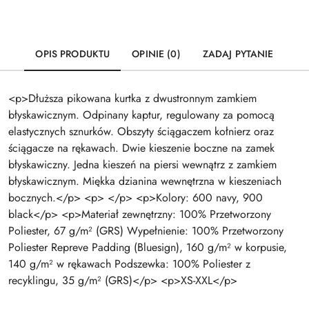
OPIS PRODUKTU
OPINIE (0)
ZADAJ PYTANIE
<p>Dłuższa pikowana kurtka z dwustronnym zamkiem
błyskawicznym. Odpinany kaptur, regulowany za pomocą
elastycznych sznurków. Obszyty ściągaczem kołnierz oraz
ściągacze na rękawach. Dwie kieszenie boczne na zamek
błyskawiczny. Jedna kieszeń na piersi wewnątrz z zamkiem
błyskawicznym. Miękka dzianina wewnętrzna w kieszeniach
bocznych.</p> <p> </p> <p>Kolory: 600 navy, 900
black</p> <p>Materiał zewnętrzny: 100% Przetworzony
Poliester, 67 g/m² (GRS) Wypełnienie: 100% Przetworzony
Poliester Repreve Padding (Bluesign), 160 g/m² w korpusie,
140 g/m² w rękawach Podszewka: 100% Poliester z
recyklingu, 35 g/m² (GRS)</p> <p>XS-XXL</p>