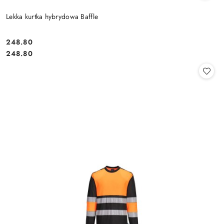
Lekka kurtka hybrydowa Baffle
248.80
Cena:
Cena:
248.80