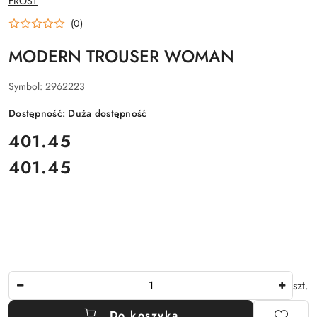
FROST
PRODUCENTA:
(0)
MODERN TROUSER WOMAN
Symbol:
2962223
Dostępność:
Duża dostępność
cena:
401.45
401.45
Cena:
Ilość
szt.
Do koszyka