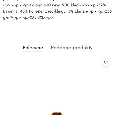
<p> </p> <p>Kolory: 600 navy, 900 black</p> <p>52%
Bawełna, 45% Poliester z recyklingu, 3% Elastan</p> <p>236
g/m²</p> <p>XXS-3XL</p>
Produkty
Produkty
Polecane
Podobne produkty
Pomiń karuzelę produktów
o
o
statusie:
statusie: