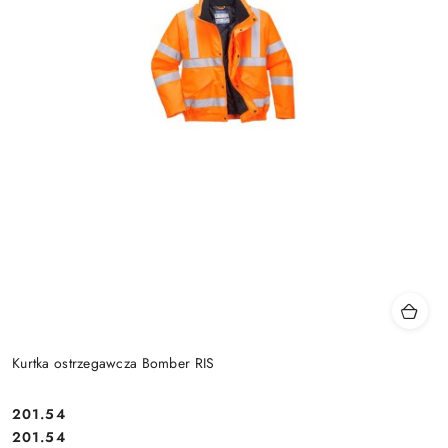
Kurtka ostrzegawcza Bomber RIS
201.54
Cena:
Cena:
201.54