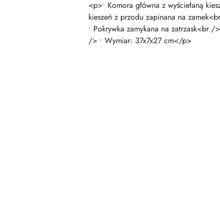
<p>• Komora główna z wyściełaną kies
kieszeń z przodu zapinana na zamek<br
• Pokrywka zamykana na zatrzask<br /
/> • Wymiar: 37x7x27 cm</p>
Pomiń karuzelę produktów