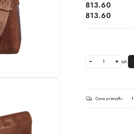
cena:
813.60
813.60
Cena:
Ilość
szt.
Dostępność
Cena przesyłki:
1
i
dostawa