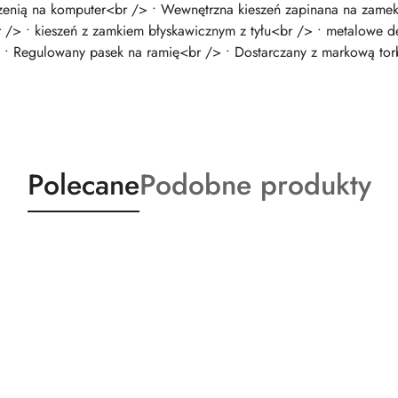
zenią na komputer<br /> • Wewnętrzna kieszeń zapinana na zame
 /> • kieszeń z zamkiem błyskawicznym z tyłu<br /> • metalowe 
> • Regulowany pasek na ramię<br /> • Dostarczany z markową to
Produkty
Produkty
Polecane
Podobne produkty
o
o
statusie:
statusie: