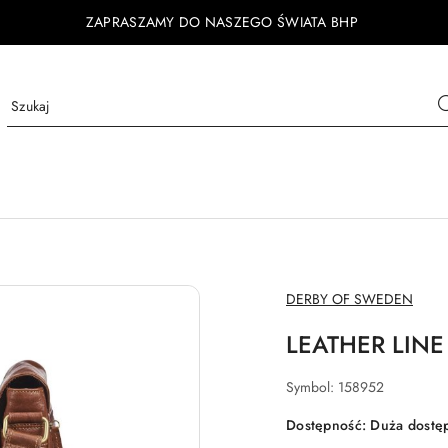
ZAPRASZAMY DO NASZEGO ŚWIATA BHP
NAZWA
DERBY OF SWEDEN
PRODUCENTA:
LEATHER LIN
Symbol:
158952
Dostępność:
Duża dostę