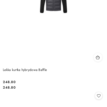
Lekka kurtka hybrydowa Baffle
248.80
Cena:
Cena:
248.80