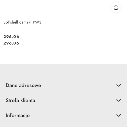
Softshell damski PW3
296.06
Cena:
Cena:
296.06
Dane adresowe
Strefa klienta
Informacje