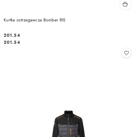
Kurtka ostrzegawcza Bomber RIS
201.54
Cena:
Cena:
201.54