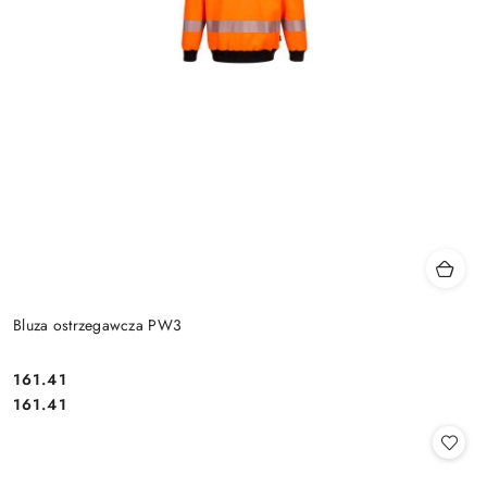
Bluza ostrzegawcza PW3
161.41
Cena:
Cena:
161.41