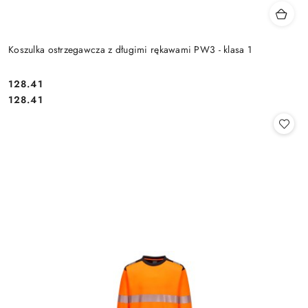
Koszulka ostrzegawcza z długimi rękawami PW3 - klasa 1
128.41
Cena:
Cena:
128.41