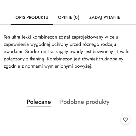
OPIS PRODUKTU
OPINIE (0)
ZADAJ PYTANIE
Ten ultra lekki kombinezon został zaprojektowany w celu
zapewnienia wygodnej ochrony przed różnego rodzaju
owadami. Środek odstraszający owady jest bezwonny i trwale
połączony z tkaniną. Kombinezon jest również trudnopalny
zgodnie z normami wymienionymi powyżej.
Produkty
Produkty
Polecane
Podobne produkty
Pomiń karuzelę produktów
o
o
statusie:
statusie: