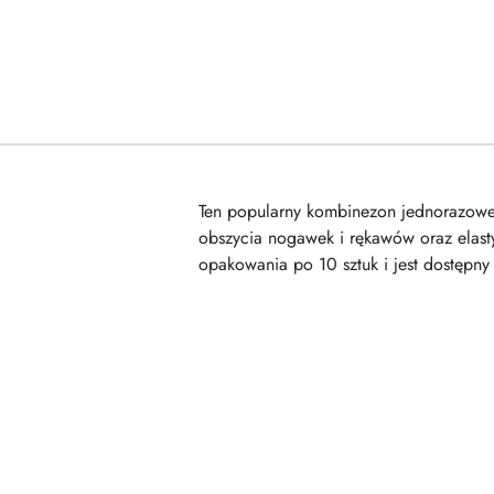
Ten popularny kombinezon jednorazoweg
obszycia nogawek i rękawów oraz elasty
opakowania po 10 sztuk i jest dostępn
Pomiń karuzelę produktów