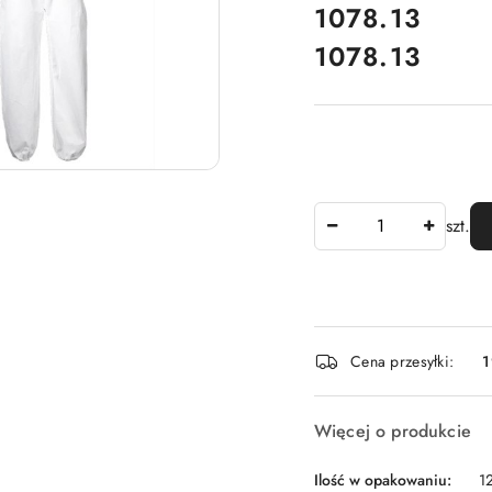
cena:
1078.13
1078.13
Cena:
Ilość
szt.
Dostępność
Cena przesyłki:
1
i
dostawa
Więcej o produkcie
Ilość w opakowaniu:
12