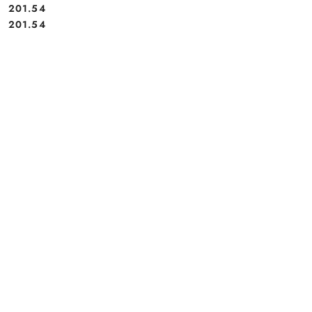
201.54
Cena:
Cena:
201.54