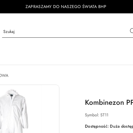
ZAPRASZAMY DO NASZEGO ŚWIATA BHP
ZOWA
Kombinezon P
Symbol:
ST11
Dostępność:
Duża dostę