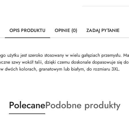
OPIS PRODUKTU
OPINIE (0)
ZADAJ PYTANIE
o użytku jest szeroko stosowany w wielu gałęziach przemysłu. Ma
czne szwy wokół talii, dzięki czemu doskonale dopasowuje się do 
y w dwóch kolorach, granatowym lub białym, do rozmiaru 3XL.
Produkty
Produkty
Polecane
Podobne produkty
o
o
statusie:
statusie: