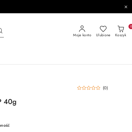
Moje konto
Ulubione
Koszyk
(0)
P 40g
pność