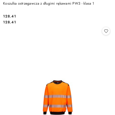
Koszulka ostrzegawcza z długimi rękawami PW3 - klasa 1
128.41
Cena:
Cena:
128.41