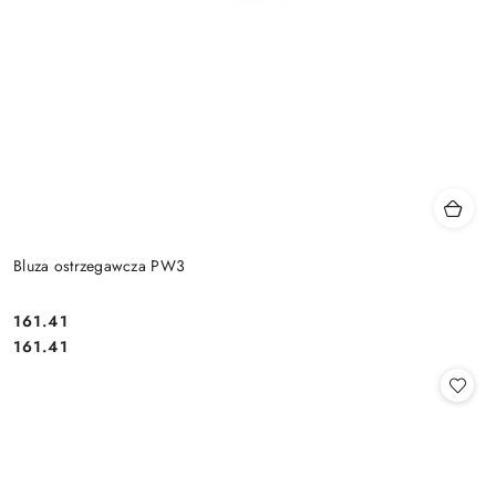
Bluza ostrzegawcza PW3
161.41
Cena:
Cena:
161.41