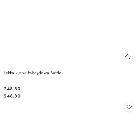
Lekka kurtka hybrydowa Baffle
248.80
Cena:
Cena:
248.80