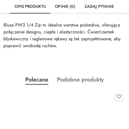
OPIS PRODUKTU
OPINIE (0)
ZADAJ PYTANIE
Bluza PW3 1/4 Zip to idealna warstwa pośrednia, oferująca
połączenie designu, ciepła i elastyczności. Ćwierć-zamek
błyskawiczny i raglanowe rękawy są tak zaprojektowane, aby
poprawić swobodę ruchów.
Produkty
Produkty
Polecane
Podobne produkty
Pomiń karuzelę produktów
o
o
statusie:
statusie: