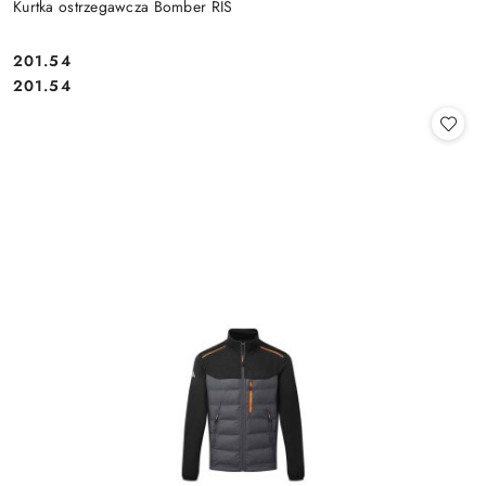
Kurtka ostrzegawcza Bomber RIS
201.54
Cena:
Cena:
201.54