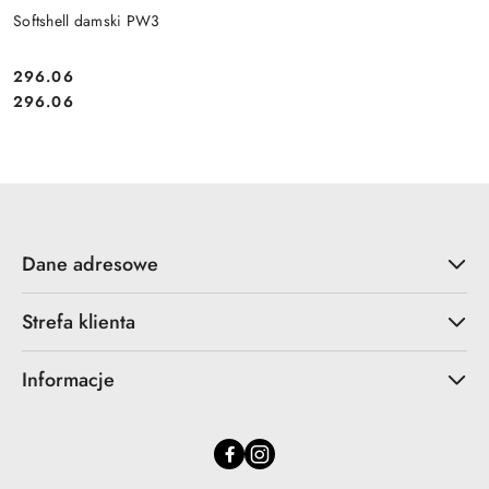
Softshell damski PW3
296.06
Cena:
Cena:
296.06
Dane adresowe
Strefa klienta
Informacje