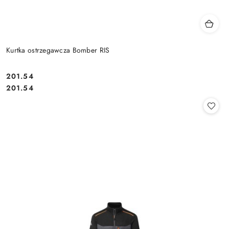
Kurtka ostrzegawcza Bomber RIS
201.54
Cena:
Cena:
201.54