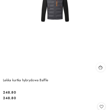
Lekka kurtka hybrydowa Baffle
248.80
Cena:
Cena:
248.80