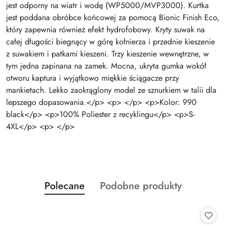
jest odporny na wiatr i wodę (WP5000/MVP3000). Kurtka
jest poddana obróbce końcowej za pomocą Bionic Finish Eco,
który zapewnia również efekt hydrofobowy. Kryty suwak na
całej długości biegnący w górę kołnierza i przednie kieszenie
z suwakiem i patkami kieszeni. Trzy kieszenie wewnętrzne, w
tym jedna zapinana na zamek. Mocna, ukryta gumka wokół
otworu kaptura i wyjątkowo miękkie ściągacze przy
mankietach. Lekko zaokrąglony model ze sznurkiem w talii dla
lepszego dopasowania.</p> <p> </p> <p>Kolor: 990
black</p> <p>100% Poliester z recyklingu</p> <p>S-
4XL</p> <p> </p>
Produkty
Produkty
Polecane
Podobne produkty
Pomiń karuzelę produktów
o
o
statusie:
statusie: