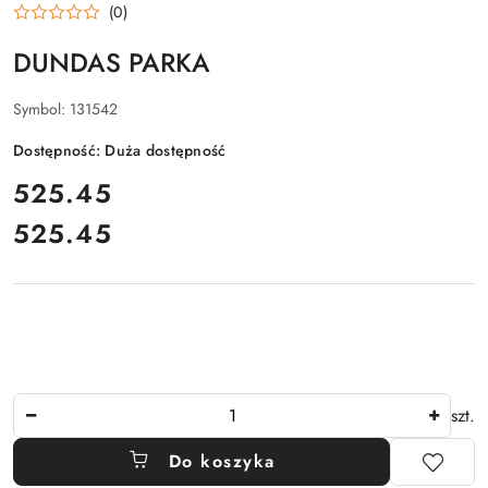
(0)
DUNDAS PARKA
Symbol:
131542
Dostępność:
Duża dostępność
cena:
525.45
525.45
Cena:
Ilość
szt.
Do koszyka