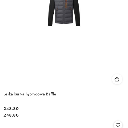
Lekka kurtka hybrydowa Baffle
248.80
Cena:
Cena:
248.80