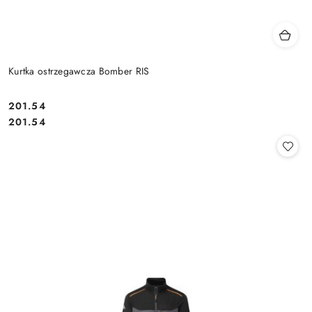
Kurtka ostrzegawcza Bomber RIS
201.54
Cena:
Cena:
201.54