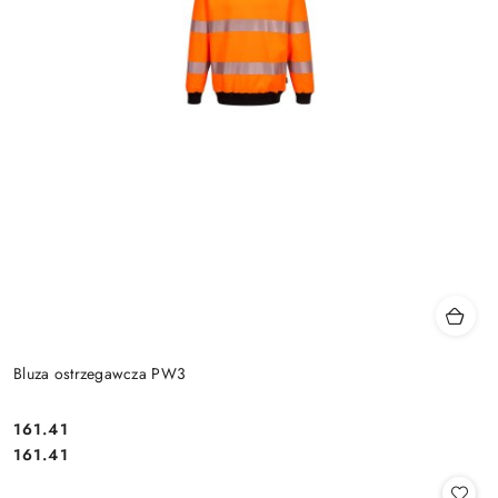
Bluza ostrzegawcza PW3
161.41
Cena:
Cena:
161.41