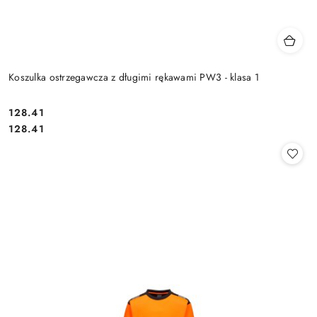
Koszulka ostrzegawcza z długimi rękawami PW3 - klasa 1
128.41
Cena:
Cena:
128.41