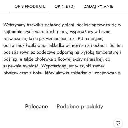
OPIS PRODUKTU
OPINIE (0)
ZADAJ PYTANIE
Wytrzymały trzewik z ochroną goleni idealnie sprawdza się w
najtrudniejszych warunkach pracy, wyposażony w liczne
rozwiązania, takie jak wzmocnienie z TPU na pięcie,
ochraniacz kostki oraz nakładka ochronna na noskach. But ten
posiada również podeszwę odporną na wysoką temperaturę i
poślizg, a także cholewkę z licowej skóry naturalnej, co
zapewnia trwałość. Wyposażony jest w szybki zamek
błyskawiczny z boku, który ułatwia zakładanie i zdejmowanie.
Produkty
Produkty
Polecane
Podobne produkty
Pomiń karuzelę produktów
o
o
statusie:
statusie: