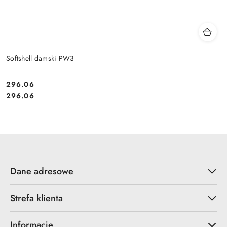
Softshell damski PW3
296.06
Cena:
Cena:
296.06
Dane adresowe
Strefa klienta
Informacje