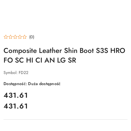
(0)
Composite Leather Shin Boot S3S HRO
FO SC HI CI AN LG SR
Symbol:
FD22
Dostępność:
Duża dostępność
cena:
431.61
431.61
Cena: