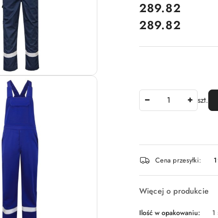
cena:
289.82
289.82
Cena:
Ilość
szt.
Dostępność
Cena przesyłki:
1
i
dostawa
Więcej o produkcie
Ilość w opakowaniu:
1 