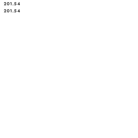
201.54
Cena:
Cena:
201.54