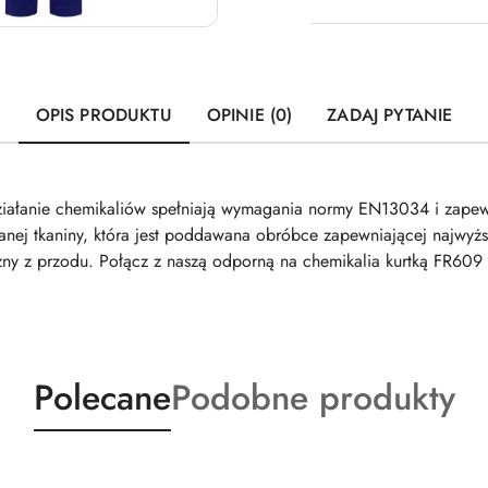
OPIS PRODUKTU
OPINIE (0)
ZADAJ PYTANIE
ziałanie chemikaliów spełniają wymagania normy EN13034 i zape
anej tkaniny, która jest poddawana obróbce zapewniającej najwyżs
zny z przodu. Połącz z naszą odporną na chemikalia kurtką FR609 F
Produkty
Produkty
Polecane
Podobne produkty
o
o
statusie:
statusie: