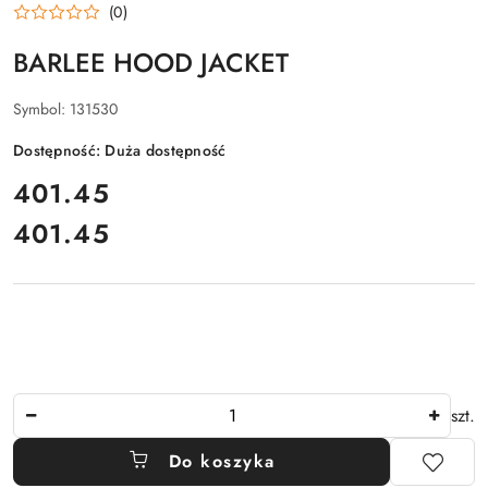
(0)
BARLEE HOOD JACKET
Symbol:
131530
Dostępność:
Duża dostępność
cena:
401.45
401.45
Cena:
Ilość
szt.
Do koszyka