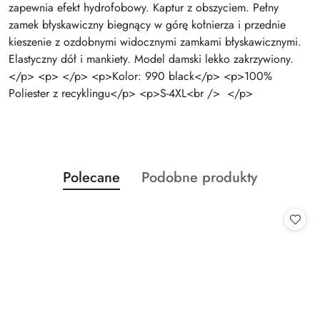
zapewnia efekt hydrofobowy. Kaptur z obszyciem. Pełny
zamek błyskawiczny biegnący w górę kołnierza i przednie
kieszenie z ozdobnymi widocznymi zamkami błyskawicznymi.
Elastyczny dół i mankiety. Model damski lekko zakrzywiony.
</p> <p> </p> <p>Kolor: 990 black</p> <p>100%
Poliester z recyklingu</p> <p>S-4XL<br /> </p>
Produkty
Produkty
Polecane
Podobne produkty
Pomiń karuzelę produktów
o
o
statusie:
statusie: