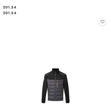
201.54
Cena:
Cena:
201.54