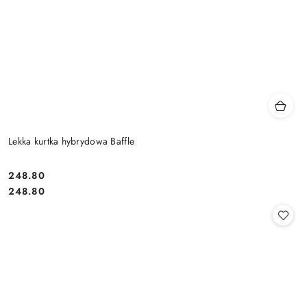
Lekka kurtka hybrydowa Baffle
248.80
Cena:
Cena:
248.80