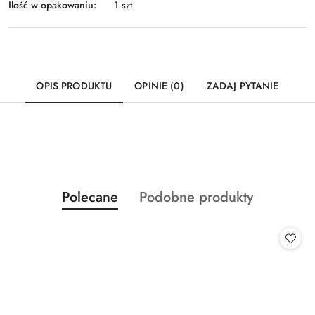
Ilość w opakowaniu:
1 szt.
OPIS PRODUKTU
OPINIE (0)
ZADAJ PYTANIE
Produkty
Produkty
Polecane
Podobne produkty
Pomiń karuzelę produktów
o
o
statusie:
statusie: