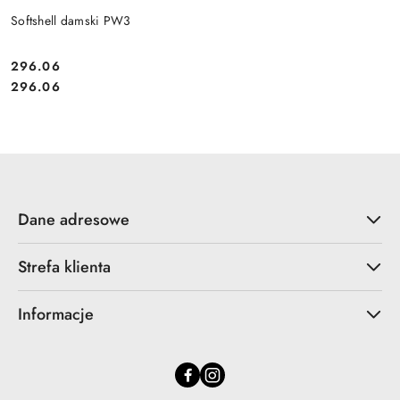
Softshell damski PW3
296.06
Cena:
Cena:
296.06
Dane adresowe
Strefa klienta
Informacje