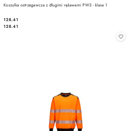
Koszulka ostrzegawcza z długimi rękawami PW3 - klasa 1
128.41
Cena:
Cena:
128.41