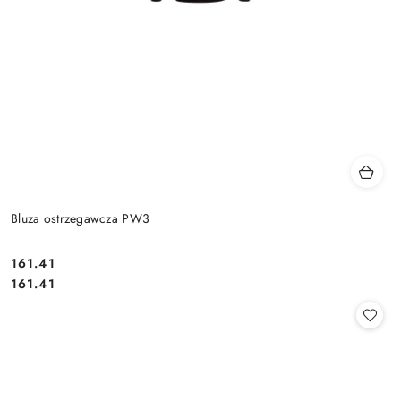
Bluza ostrzegawcza PW3
161.41
Cena:
Cena:
161.41