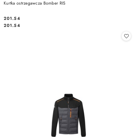
Kurtka ostrzegawcza Bomber RIS
201.54
Cena:
Cena:
201.54