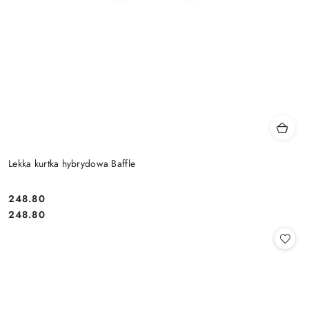
Lekka kurtka hybrydowa Baffle
248.80
Cena:
Cena:
248.80