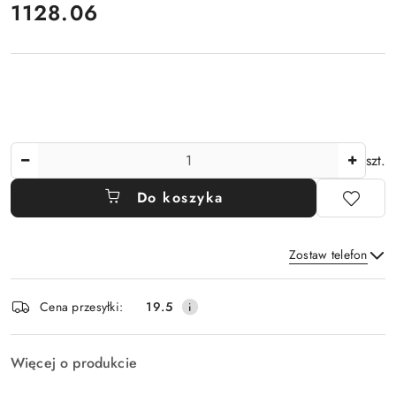
1128.06
Cena:
Ilość
szt.
Do koszyka
Zostaw telefon
Dostępność
Cena przesyłki:
19.5
i
Wyślij
dostawa
Więcej o produkcie