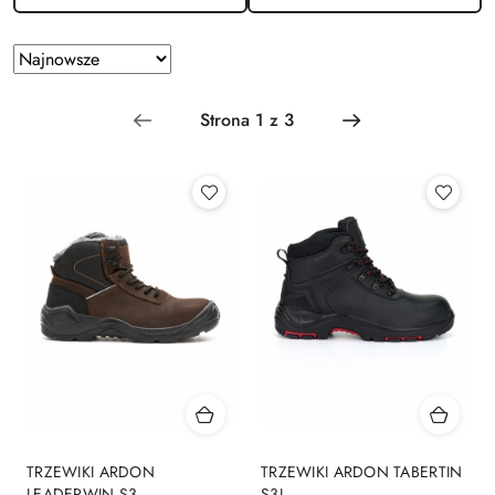
Zastosowano
Sortuj
według
sortowanie:
Najnowsze.
TRZEWIKI ARDON
TRZEWIKI ARDON TABERTIN
LEADERWIN S3
S3L