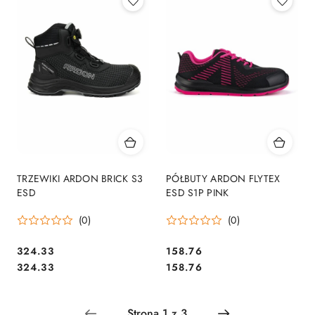
TRZEWIKI ARDON BRICK S3
PÓŁBUTY ARDON FLYTEX
ESD
ESD S1P PINK
(0)
(0)
324.33
158.76
Cena:
Cena:
Cena:
Cena:
324.33
158.76