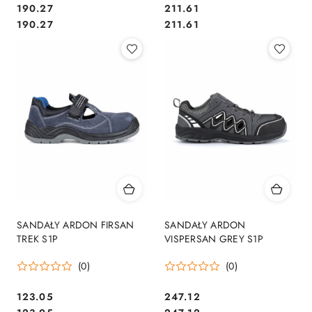
190.27
211.61
Cena:
Cena:
Cena:
Cena:
190.27
211.61
SANDAŁY ARDON FIRSAN
SANDAŁY ARDON
TREK S1P
VISPERSAN GREY S1P
(0)
(0)
123.05
247.12
Cena:
Cena: