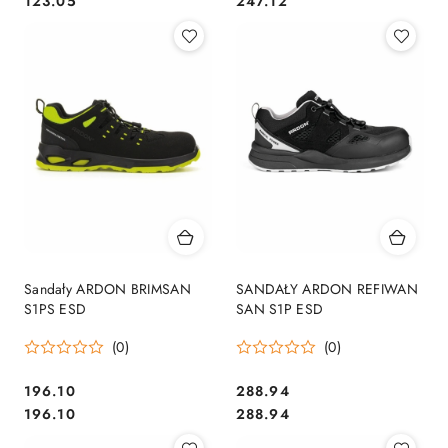
Cena:
Cena:
123.05
247.12
Sandały ARDON BRIMSAN
SANDAŁY ARDON REFIWAN
S1PS ESD
SAN S1P ESD
(0)
(0)
196.10
288.94
Cena:
Cena:
Cena:
Cena:
196.10
288.94