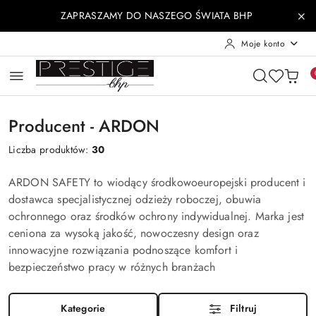
Przejdź do treści głównej
Przejdź do wyszukiwarki
Przejdź do moje konto
Przejdź do menu głównego
Przejdź do stopki
ZAPRASZAMY DO NASZEGO ŚWIATA BHP
Moje konto
Producent - ARDON
Liczba produktów:
30
ARDON SAFETY to wiodący środkowoeuropejski producent i
dostawca specjalistycznej odzieży roboczej, obuwia
ochronnego oraz środków ochrony indywidualnej. Marka jest
ceniona za wysoką jakość, nowoczesny design oraz
innowacyjne rozwiązania podnoszące komfort i
bezpieczeństwo pracy w różnych branżach
Kategorie
Filtruj