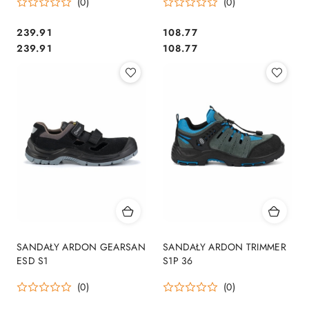
(0)
(0)
239.91
108.77
Cena:
Cena:
Cena:
Cena:
239.91
108.77
SANDAŁY ARDON GEARSAN
SANDAŁY ARDON TRIMMER
ESD S1
S1P 36
(0)
(0)