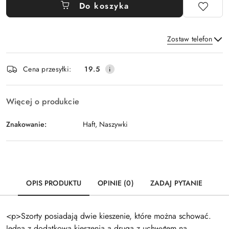
Do koszyka
Zostaw telefon
Dostępność
Cena przesyłki:
19.5
i
Wyślij
dostawa
Więcej o produkcie
Znakowanie:
Haft, Naszywki
OPIS PRODUKTU
OPINIE (0)
ZADAJ PYTANIE
<p>Szorty posiadają dwie kieszenie, które można schować.
Jedna z dodatkową kieszenią a drugą z uchwytem na