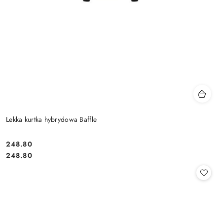
Lekka kurtka hybrydowa Baffle
248.80
Cena:
Cena:
248.80