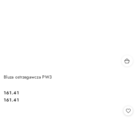
Bluza ostrzegawcza PW3
161.41
Cena:
Cena:
161.41