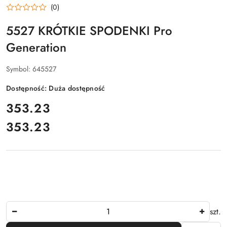
(0)
5527 KRÓTKIE SPODENKI Pro
Generation
Symbol:
645527
Dostępność:
Duża dostępność
cena:
353.23
353.23
Cena:
Ilość
szt.