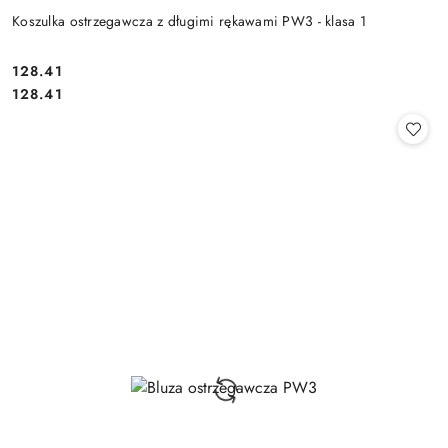
Koszulka ostrzegawcza z długimi rękawami PW3 - klasa 1
128.41
Cena:
Cena:
128.41