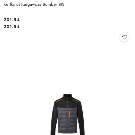
Kurtka ostrzegawcza Bomber RIS
201.54
Cena:
Cena:
201.54