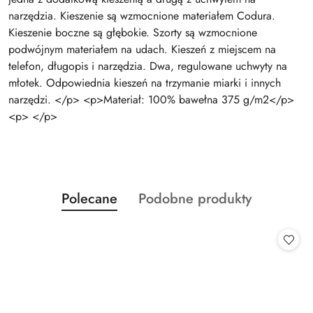
narzędzia. Kieszenie są wzmocnione materiałem Codura.
Kieszenie boczne są głębokie. Szorty są wzmocnione
podwójnym materiałem na udach. Kieszeń z miejscem na
telefon, długopis i narzędzia. Dwa, regulowane uchwyty na
młotek. Odpowiednia kieszeń na trzymanie miarki i innych
narzędzi. </p> <p>Materiał: 100% bawełna 375 g/m2</p>
<p> </p>
Produkty
Produkty
Polecane
Podobne produkty
Pomiń karuzelę produktów
o
o
statusie:
statusie: