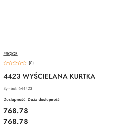
NAZWA
PROJOB
PRODUCENTA:
(0)
4423 WYŚCIEŁANA KURTKA
Symbol:
644423
Dostępność:
Duża dostępność
cena:
768.78
768.78
Cena: