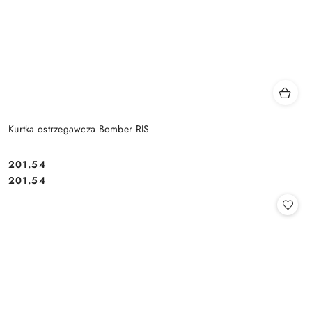
Kurtka ostrzegawcza Bomber RIS
201.54
Cena:
Cena:
201.54