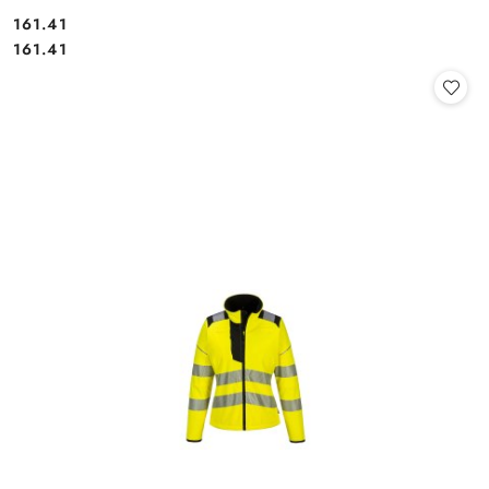
161.41
Cena:
Cena:
161.41