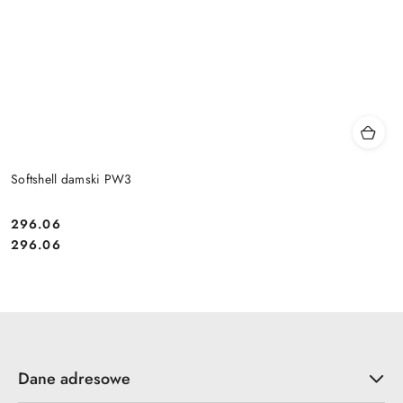
Softshell damski PW3
296.06
Cena:
Cena:
296.06
Dane adresowe