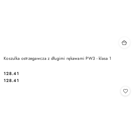
Koszulka ostrzegawcza z długimi rękawami PW3 - klasa 1
128.41
Cena:
Cena:
128.41