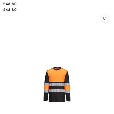
248.80
Cena:
Cena:
248.80