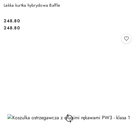
Lekka kurtka hybrydowa Baffle
248.80
Cena:
Cena:
248.80