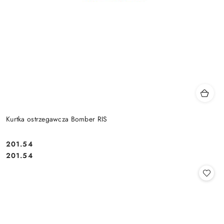
Kurtka ostrzegawcza Bomber RIS
201.54
Cena:
Cena:
201.54