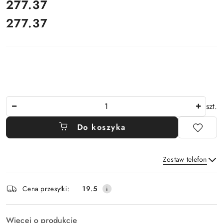
cena:
277.37
277.37
Cena:
Ilość
szt.
Do koszyka
Zostaw telefon
Dostępność
Cena przesyłki:
19.5
i
Wyślij
dostawa
Więcej o produkcie