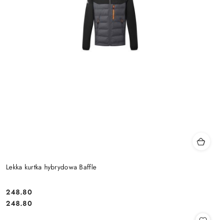
Lekka kurtka hybrydowa Baffle
248.80
Cena:
Cena:
248.80