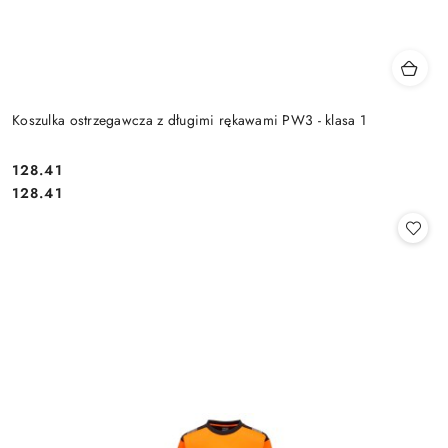
Koszulka ostrzegawcza z długimi rękawami PW3 - klasa 1
128.41
Cena:
Cena:
128.41