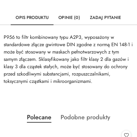
OPIS PRODUKTU
OPINIE (0)
ZADAJ PYTANIE
P956 to filtr kombinowany typu A2P3, wyposażony w
standardowe złącze gwintowe DIN zgodne z normą EN 148-1 i
może być stosowany w maskach pełnotwarzowych z tym
samym złączem. Sklasyfikowany jako filtr klasy 2 dla gazów i
klasy 3 dla cząstek stałych, może być stosowany do ochrony
przed szkodliwymi substancjami, rozpuszczalnikami,
toksycznymi cząstkami i mikroorganizmami.
Produkty
Produkty
Polecane
Podobne produkty
Pomiń karuzelę produktów
o
o
statusie:
statusie: