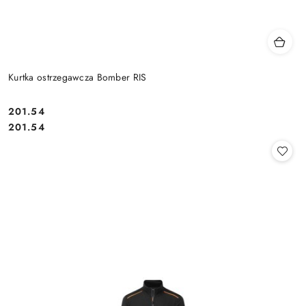
Kurtka ostrzegawcza Bomber RIS
201.54
Cena:
Cena:
201.54