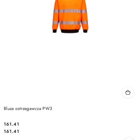
Bluza ostrzegawcza PW3
161.41
Cena:
Cena:
161.41