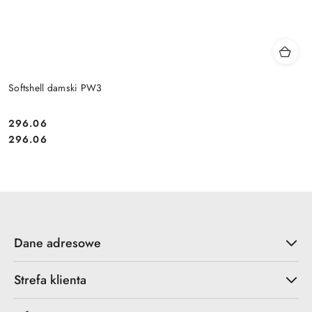
Softshell damski PW3
296.06
Cena:
Cena:
296.06
Dane adresowe
Strefa klienta